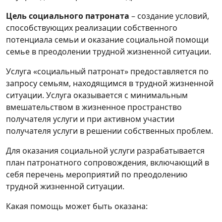
Порядок обеспечения техническими
Цель социального патроната
– создание условий,
средствами социальной
способствующих реализации собственного
реабилитации
потенциала семьи и оказание социальной помощи
семье в преодолении трудной жизненной ситуации.
Порядок поселения
нетрудоспособных граждан в
Услуга «социальный патронат» предоставляется по
социальные пансионаты
запросу семьям, находящимся в трудной жизненной
ситуации. Услуга оказывается с минимальным
Отделение социальной помощи на дому
вмешательством в жизненное пространство
получателя услуги и при активном участии
Услуги по обучению навыкам ухода
получателя услуги в решении собственных проблем.
Долговременный уход
Для оказания социальной услуги разрабатывается
план патронатного сопровождения, включающий в
Услуги в замещающей семье
себя перечень мероприятий по преодолению
трудной жизненной ситуации.
Услуги почасового ухода за детьми
Какая помощь может быть оказана:
(услуги няни)