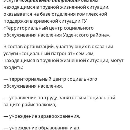
Услуга
«социальный патронат»
семьям,
Отделение первичного приема, анализа,
находящимся в трудной жизненной ситуации,
информирования и прогнозирования
оказывается на базе отделения комплексной
поддержки в кризисной ситуации ГУ
Отделение комплексной поддержки в
«Территориальный центр социального
кризисной ситуации
обслуживания населения Узденского района».
Услуга социальный патронат
В состав организаций, участвующих в оказании
услуги «социальный патронат» семьям,
Оказание гуманитарной помощи
находящимся в трудной жизненной ситуации, могут
входить:
Услуга сопровождаемого проживания
— территориальный центр социального
Модельная программа
обслуживания населения,
— управление по труду, занятости и социальной
Услуга временного приюта в
защите райисполкома,
кризисной комнате
— учреждение здравоохранения,
Экстренная психологическая помощь
— учреждение образования и др.