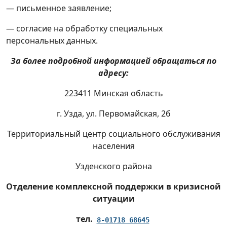
Пункт проката технических средств
— письменное заявление;
социальной реабилитации для
инвалидов и физически ослабленных
— согласие на обработку специальных
лиц
персональных данных.
За более подробной информацией обращаться по
Памятка-алгоритм ГУЗО КТ ЦКРО
адресу:
Услуга персонального ассистента
223411 Минская область
Гостиница выходного дня
г. Узда, ул. Первомайская, 2б
Территориальный центр социального обслуживания
Гарантии семьям с детьми-
населения
инвалидами
Узденского района
Отделение комплексной поддержки в кризисной
ситуации
тел.
8-01718 68645