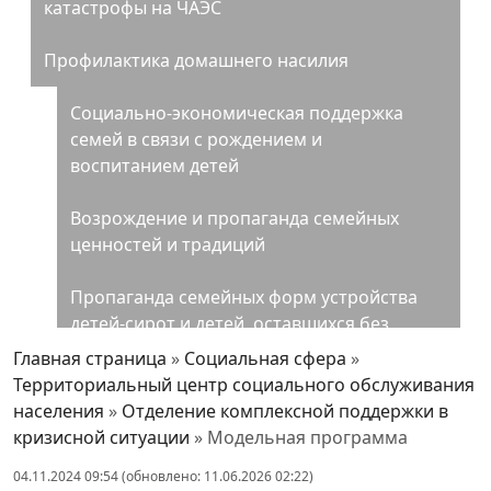
катастрофы на ЧАЭС
Профилактика домашнего насилия
Социально-экономическая поддержка
семей в связи с рождением и
воспитанием детей
Возрождение и пропаганда семейных
ценностей и традиций
Пропаганда семейных форм устройства
детей-сирот и детей, оставшихся без
попечения родителей
Главная страница
»
Социальная сфера
»
Территориальный центр социального обслуживания
Формирование здорового образа жизни
населения
»
Отделение комплексной поддержки в
кризисной ситуации
»
Модельная программа
Культура
04.11.2024 09:54 (обновлено: 11.06.2026 02:22)