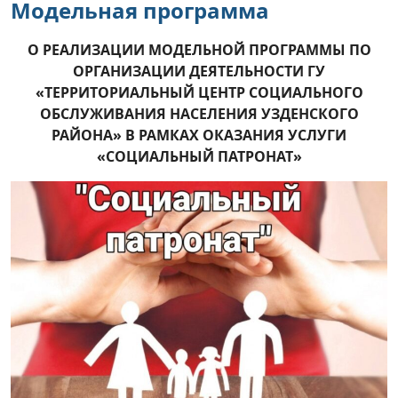
Модельная программа
Кинотеатр "Октябрь"
О РЕАЛИЗАЦИИ МОДЕЛЬНОЙ ПРОГРАММЫ ПО
Узденская центральная районная
ОРГАНИЗАЦИИ ДЕЯТЕЛЬНОСТИ ГУ
библиотека
«ТЕРРИТОРИАЛЬНЫЙ ЦЕНТР СОЦИАЛЬНОГО
ОБСЛУЖИВАНИЯ НАСЕЛЕНИЯ УЗДЕНСКОГО
Узденская детская школа искусств
РАЙОНА» В РАМКАХ ОКАЗАНИЯ УСЛУГИ
«СОЦИАЛЬНЫЙ ПАТРОНАТ»
Районный Дом культуры
Медицина
Районный центр гигиены и
эпидемиологии
Нормативно-правовая база
Информация для граждан
Правила здорового образа жизни