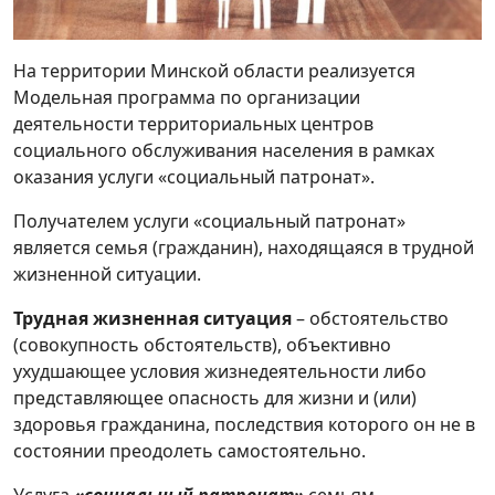
Территориальный центр социального
На территории Минской области реализуется
обслуживания населения
Модельная программа по организации
деятельности территориальных центров
Отделение обеспечения дневного
социального обслуживания населения в рамках
пребывания для граждан пожилого
оказания услуги «социальный патронат».
возраста
Получателем услуги «социальный патронат»
Дом самостоятельного комфортного
является семья (гражданин), находящаяся в трудной
проживания
жизненной ситуации.
Активное долголетие
Трудная жизненная ситуация
– обстоятельство
(совокупность обстоятельств), объективно
Профилактика
ухудшающее условия жизнедеятельности либо
представляющее опасность для жизни и (или)
Работа с обращениями граждан и
здоровья гражданина, последствия которого он не в
юридических лиц
состоянии преодолеть самостоятельно.