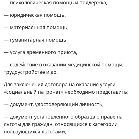
— психологическая помощь и поддержка,
Услуги сиделки
— юридическая помощь,
Услуги социального работника
— материальная помощь,
Услуга дневного присмотра
— гуманитарная помощь,
Услуги на основании договоров
— услуга временного приюта,
пожизненного содержания с
— содействие в оказании медицинской помощи,
иждивением
трудоустройстве и др.
Услуга по обучению лиц,
Для заключения договора на оказание услуги
осуществляющих уход за
«социальный патронат» необходимо представить:
нетрудоспособными гражданами,
навыкам ухода
— документ, удостоверяющий личность;
— документ установленного образца о праве на
Отделение социальной реабилитации,
льготы для граждан, относящихся к категории
абилитации инвалидов
пользующихся льготами;