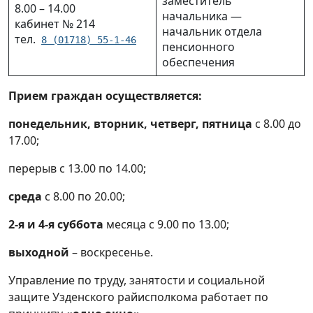
заместитель
8.00 – 14.00
начальника —
Государственное учреждение «Узденский
кабинет № 214
начальник отдела
районный архив»
тел.
8 (01718) 55-1-46
пенсионного
обеспечения
Отдел статистики Узденского района
Прием граждан осуществляется:
Комиссия Узденского районного
исполнительного комитета по
понедельник, вторник, четверг, пятница
с 8.00 до
противодействию коррупции
17.00;
перерыв с 13.00 по 14.00;
График приёма граждан и юридических лиц
в Минском облисполкоме
среда
с 8.00 по 20.00;
График приёма граждан и юридических лиц
2-я и 4-я суббота
месяца с 9.00 по 13.00;
в Узденском райисполкоме
выходной
– воскресенье.
Нормативные правовые акты Узденского
Управление по труду, занятости и социальной
районного исполнительного комитета
защите Узденского райисполкома работает по