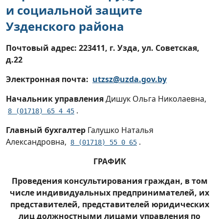
и социальной защите
хозяйства, архитектуры и строительства
Узденского района
Тепловая модернизация жилых домов
Почтовый адрес: 223411, г. Узда, ул. Советская,
Наличие оснований для признания
д.22
жилых домов пустующими и сведений
о поиске правообладателей жилых
Электронная почта:
utzsz@uzda.gov.by
домов, соответствующих критериям
Начальник управления
Дишук Ольга Николаевна,
пустующих
.
8 (01718) 65 4 45
Отдел идеологической работы и по
Главный бухгалтер
Галушко Наталья
делам молодежи
Александровна,
.
8 (01718) 55 0 65
Управление по образованию и спорту
ГРАФИК
Проведения консультирования граждан, в том
Районные службы и организации,
числе индивидуальных предпринимателей, их
инспекции и представительства
представителей, представителей юридических
республиканских и областных структур
лиц должностными лицами управления по