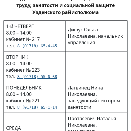
труду, занятости и социальной защите
Узденская районная инспекция
Узденского райисполкома
природных ресурсов и охраны
окружающей среды
1-й ЧЕТВЕРГ
Дишук Ольга
8.00 – 14.00
Коммунальное дочернее унитарное
Николаевна, начальник
кабинет № 217
предприятие «Управление капитального
управления
тел.
8 (01718) 65-4-45
строительства Узденского района»
ВТОРНИК
Инспекция Министерства по налогам и
8.00 – 14.00
кабинет № 223
сборам Республики Беларусь по
тел.
Дзержинскому району управление по
8 (01718) 55-6-68
работе с плательщиками по Узденскому
ПОНЕДЕЛЬНИК
Лагвинец Нина
району
8.00 – 14.00
Николаевна,
кабинет № 221
заведующий сектором
Инфографика
тел.
занятости
8 (01718) 65-1-14
Протасевич Наталья
Представительство Белгосстраха по
Николаевна,
Узденскому району
СРЕДА